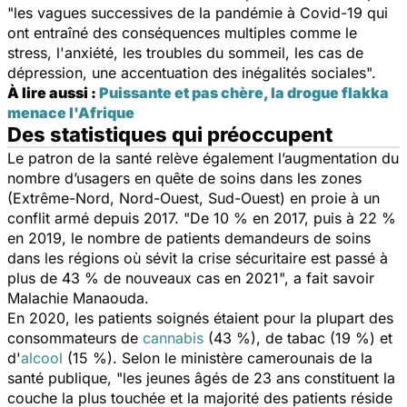
"les vagues successives de la pandémie à Covid-19 qui
ont entraîné des conséquences multiples comme le
stress, l'anxiété, les troubles du sommeil, les cas de
dépression, une accentuation des inégalités sociales".
À lire aussi :
Puissante et pas chère, la drogue flakka
menace l'Afrique
Des statistiques qui préoccupent
Le patron de la santé relève également l’augmentation du
nombre d’usagers en quête de soins dans les zones
(Extrême-Nord, Nord-Ouest, Sud-Ouest) en proie à un
conflit armé depuis 2017.
"D
e 10 % en 2017, puis à 22 %
en 2019, le nombre de patients demandeurs de soins
dans les régions où sévit la crise sécuritaire est passé à
plus de 43 % de nouveaux cas
en 2021",
a fait savoir
Malachie Manaouda.
En 2020, les patients soignés étaient pour la plupart des
consommateurs de
cannabis
(43 %), de tabac (19 %) et
d'
alcool
(15 %). Selon le ministère camerounais de la
santé publique,
"l
es jeunes âgés de 23 ans constituent la
couche la plus touchée et la majorité des patients réside