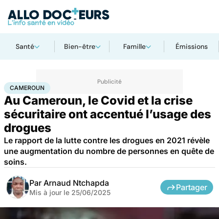
Santé
Bien-être
Famille
Émissions
Accueil
Santé
Maladies
Drogues et addictions
Cameroun
CAMEROUN
Au Cameroun, le Covid et la crise
sécuritaire ont accentué l’usage des
drogues
Le rapport de la lutte contre les drogues en 2021 révèle
une augmentation du nombre de personnes en quête de
soins.
Par
Arnaud Ntchapda
Partager
Mis à jour le
25/06/2025