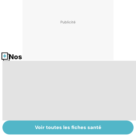
Nos fiches santé
Voir toutes les fiches santé
La tuberculose
Accro au sucre ?
Mo