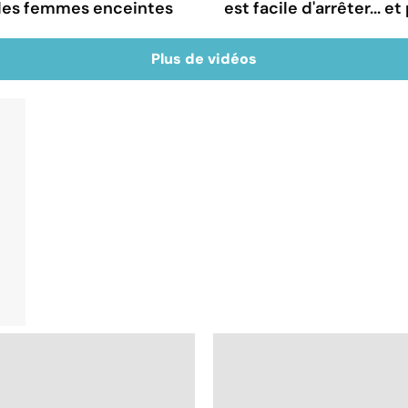
 les femmes enceintes
est facile d'arrêter... e
Plus de vidéos