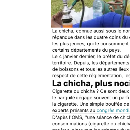
La chicha, connue aussi sous le nom
répandue dans les quatre coins du co
les plus jeunes, qui le consomment d
certains départements du pays.
Le 4 janvier dernier, le préfet du 
territoire. Depuis, les départements
de boissons et tous les autres lieu
respect de cette réglementation, les
La chicha, plus noc
Cigarette ou chicha ? Ce sont deux
le narguilé
dégage souvent un parfu
la cigarette. Une simple bouffée de
experts présents au
congrès mondia
D'apès l'OMS,
"une séance de chich
consommations (cigarette ou chicha
par jour, alors que les adeptes du 