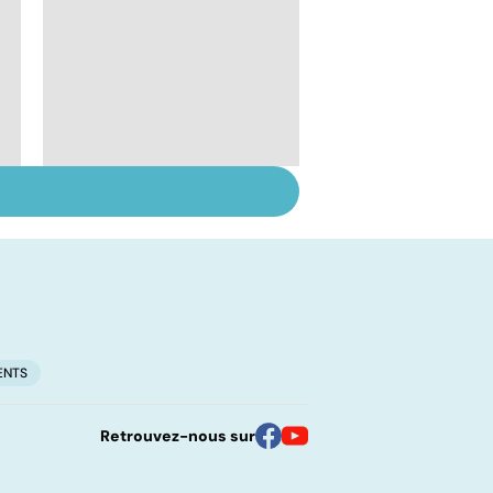
Inflammation des
amygdales : que faire
en cas d'angine ?
ENTS
Retrouvez-nous sur