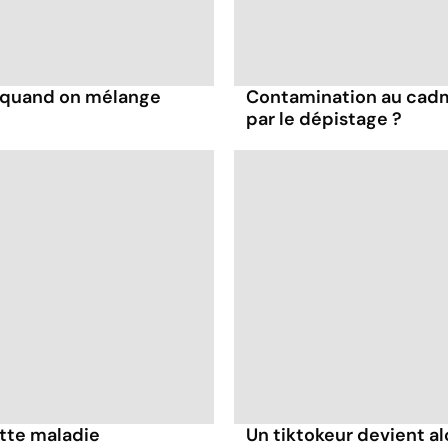
s quand on mélange
Contamination au cadm
par le dépistage ?
ette maladie
Un tiktokeur devient al