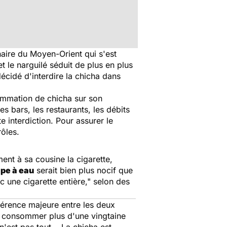
naire du Moyen-Orient qui s'est
t le narguilé séduit de plus en plus
décidé d'interdire la chicha dans
sommation de chicha sur son
es bars, les restaurants, les débits
 interdiction. Pour assurer le
rôles.
nt à sa cousine la cigarette,
pe à eau
serait bien plus nocif que
 une cigarette entière,"
selon des
férence majeure entre les deux
n consommer plus d'une vingtaine
'est pas tout... La chicha est