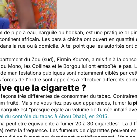
 de pipe à eau, narguilé ou hookah, est une pratique origi
ntinent africain. Les bars à chicha ont ouvert en quantité e
ans la rue ou à domicile. A tel point que les autorités ont 
département du Zou (sud), Firmin Kouton, a mis fin à la con
 du Mono, les Collines et le Borgou lui ont emboîté le pas. L
x de manifestations publiques sont notamment ciblés par cette
 forces de l'ordre sont appelées à effectuer différents cont
ive que la cigarette ?
 façons très différentes de consommer du tabac. Contraireme
m fruité. Mais ne vous fiez pas aux apparences, fumer la
pi
 narguilé est
"presque égale au volume de fumée inhalé avec
l du contrôle du tabac à Abou Dhabi, en 2015
.
a peut être équivalente à fumer 20 à 30 cigarettes".
La dif
) reste la fréquence. Les fumeurs de cigarettes peuvent e
narguilé ne fument pas forcément quotidiennement. Mais ce n