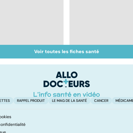
Voir toutes les fiches santé
Cancer du poumon :
Tout savoir sur les
le progrès des
infections
traitements
pulmonaires
ETTES
RAPPEL PRODUIT
LE MAG DE LA SANTÉ
CANCER
MÉDICAM
ookies
onfidentialité
que