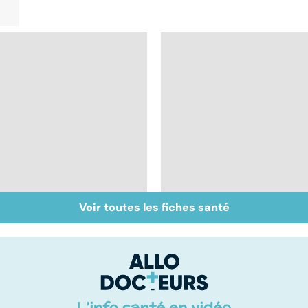
Voir toutes les fiches santé
Votre enfant se
Acupuncture :
gratte : et si c'était la
comment est-elle
varicelle ?
pratiquée ?