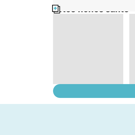
Nos fiches santé
Algie vasculaire de la
face : une douleur
insupportable