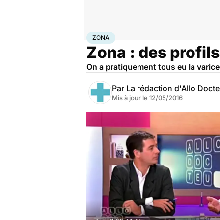
Accueil
Santé
Maladies
Zona
ZONA
Zona : des profil
On a pratiquement tous eu la varice
Par
La rédaction d'Allo Doct
Mis à jour le
12/05/2016