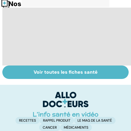
Nos fiches santé
Voir toutes les fiches santé
Post-partum : un
Gynéco : un suivi
Se
bouleversement
pour la vie
in
après la
P
naissance
ét
RECETTES
RAPPEL PRODUIT
LE MAG DE LA SANTÉ
CANCER
MÉDICAMENTS