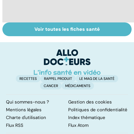
Voir toutes les fiches santé
Faire du sport à
Don de gamètes :
M
domicile, c'est
le pour et le
pr
facile !
contre d'une
av
levée de
l'anonymat
RECETTES
RAPPEL PRODUIT
LE MAG DE LA SANTÉ
CANCER
MÉDICAMENTS
Qui sommes-nous ?
Gestion des cookies
Mentions légales
Politiques de confidentialité
Charte d'utilisation
Index thématique
Flux RSS
Flux Atom