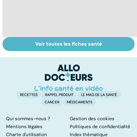
Voir toutes les fiches santé
Tout savoir sur le
Mélanome : le
P
cancer de la
plus redouté des
l
vessie
cancers de la
d
peau
RECETTES
RAPPEL PRODUIT
LE MAG DE LA SANTÉ
CANCER
MÉDICAMENTS
Qui sommes-nous ?
Gestion des cookies
Mentions légales
Politiques de confidentialité
Charte d'utilisation
Index thématique