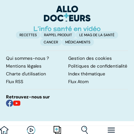
bactérie sous
pulmonaires
fa
surveillance
d'
RECETTES
RAPPEL PRODUIT
LE MAG DE LA SANTÉ
CANCER
MÉDICAMENTS
Qui sommes-nous ?
Gestion des cookies
Mentions légales
Politiques de confidentialité
Charte d'utilisation
Index thématique
Flux RSS
Flux Atom
Retrouvez-nous sur