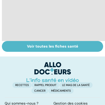
Voir toutes les fiches santé
Votre enfant se
Faire du sport à
D
gratte : et si
domicile, c'est
le
c'était la varicelle
facile !
c
?
l
l
RECETTES
RAPPEL PRODUIT
LE MAG DE LA SANTÉ
CANCER
MÉDICAMENTS
Qui sommes-nous ?
Gestion des cookies