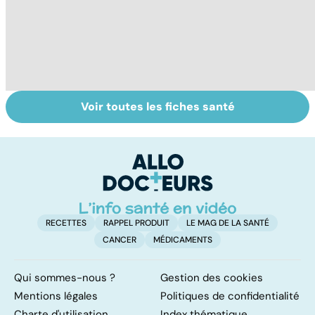
Voir toutes les fiches santé
Narcolepsie : des
Trisomie 21 : du
M
crises de
dépistage à la
H
sommeil
prise en charge
a
involontaires
n
i
RECETTES
RAPPEL PRODUIT
LE MAG DE LA SANTÉ
CANCER
MÉDICAMENTS
Qui sommes-nous ?
Gestion des cookies
Mentions légales
Politiques de confidentialité
Charte d'utilisation
Index thématique