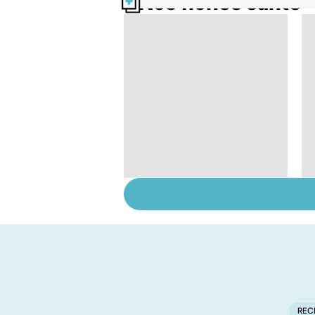
Nos fiches santé
Tout savoir sur les
infections
pulmonaires
REC