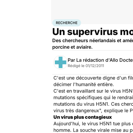
Accueil
Santé
Médicaments
Recherche
RECHERCHE
Un supervirus mo
Des chercheurs néerlandais et améric
porcine et aviaire.
Par
La rédaction d'Allo Doct
Rédigé le
01/12/2011
C'est une découverte digne d'un fil
décimer l'humanité entière.
C'est en travaillant sur le virus H5
mutations spécifiques qui le rendr
mutations du virus H5N1. Ces cherc
virus très dangereux", explique le P
Un virus plus contagieux
Aujourd'hui, le virus H5N1 tue plus
homme. La souche virale mise au poi