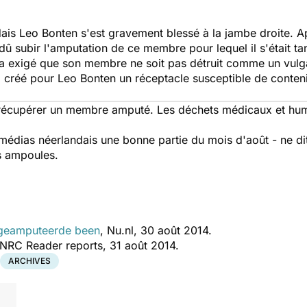
dais Leo Bonten s'est gravement blessé à la jambe droite. A
dû subir l'amputation de ce membre pour lequel il s'était tan
, il a exigé que son membre ne soit pas détruit comme un vul
créé pour Leo Bonten un réceptacle susceptible de contenir 
e récupérer un membre amputé. Les déchets médicaux et huma
des médias néerlandais une bonne partie du mois d'août - ne di
es ampoules.
n geamputeerde been
, ‎Nu.nl, 30 août 2014‎.
NRC Reader reports, 31 août 2014.
ARCHIVES