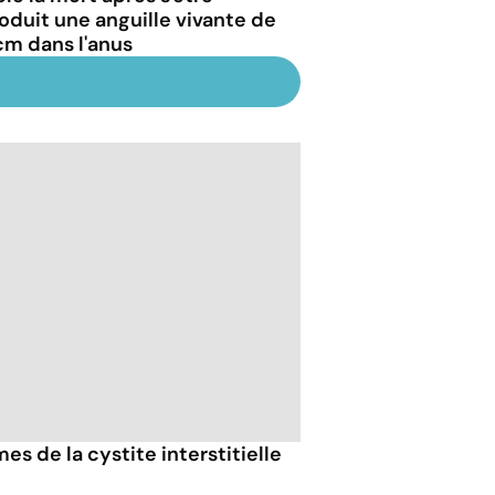
roduit une anguille vivante de
cm dans l'anus
s de la cystite interstitielle