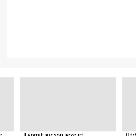
e
Il vomit sur son sexe et
Il f