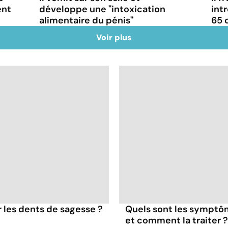
ent
développe une "intoxication
int
alimentaire du pénis"
65 
Voir plus
er les dents de sagesse ?
Quels sont les symptôme
et comment la traiter ?