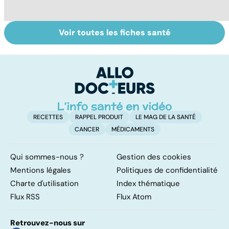
Voir toutes les fiches santé
Le lupus, une
Anémie :
E
maladie
symptômes,
os
complexe
causes et
bo
traitements
p
RECETTES
RAPPEL PRODUIT
LE MAG DE LA SANTÉ
CANCER
MÉDICAMENTS
Qui sommes-nous ?
Gestion des cookies
Mentions légales
Politiques de confidentialité
Charte d'utilisation
Index thématique
Flux RSS
Flux Atom
Retrouvez-nous sur