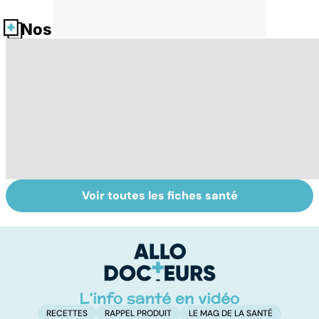
Nos fiches santé
Voir toutes les fiches santé
Gynéco : un suivi
Sexualité,
V
pour la vie
infertilité et
gr
PMA, des liens
c'
étroits
?
RECETTES
RAPPEL PRODUIT
LE MAG DE LA SANTÉ