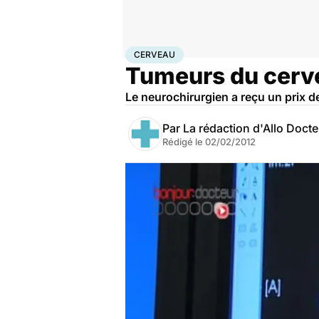
Accueil
Santé
Maladies
Maladies neurologiques
C
CERVEAU
Tumeurs du cerve
Le neurochirurgien a reçu un prix d
Par
La rédaction d'Allo Doct
Rédigé le
02/02/2012