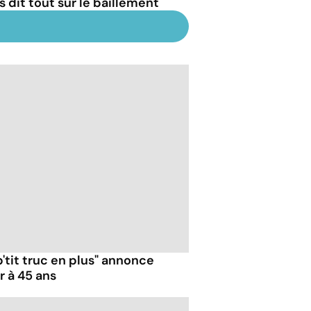
s dit tout sur le bâillement
p'tit truc en plus" annonce
r à 45 ans