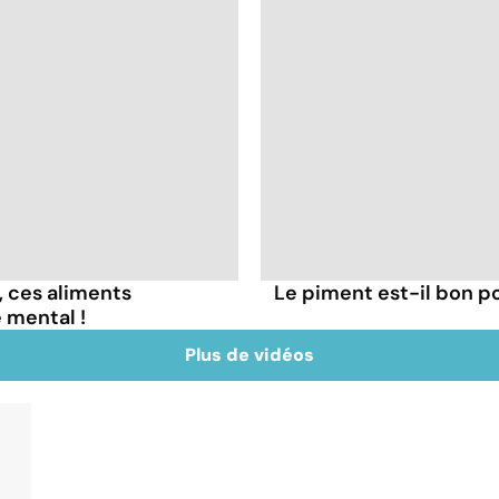
, ces aliments
Le piment est-il bon po
 mental !
Plus de vidéos