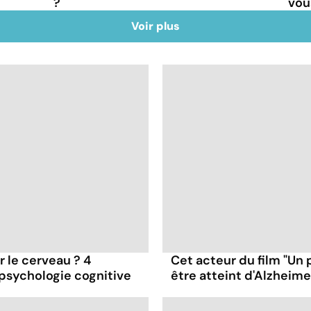
?
vou
Voir plus
ur le cerveau ? 4
Cet acteur du film "Un 
 psychologie cognitive
être atteint d'Alzheime