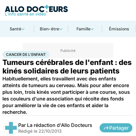
Santé
Bien-être
Famille
Émissions
Accueil
Santé
Maladies
Cancer
Cancer de l'enfant
CANCER DE L'ENFANT
Tumeurs cérébrales de l'enfant : des
kinés solidaires de leurs patients
Habituellement, elles travaillent avec des enfants
atteints de tumeurs au cerveau. Mais pour aller encore
plus loin, trois kinés vont participer à une course, sous
les couleurs d'une association qui récolte des fonds
pour améliorer la vie de ces enfants et aider la
recherche.
Par
La rédaction d'Allo Docteurs
Partager
Rédigé le
22/10/2013