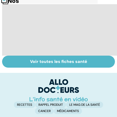
Nos fiches santé
Voir toutes les fiches santé
Automne-hiver,
Faire du sport à
D
le temps de la
domicile, c'est
le
dépression
facile !
c
saisonnière
l
l
RECETTES
RAPPEL PRODUIT
LE MAG DE LA SANTÉ
CANCER
MÉDICAMENTS