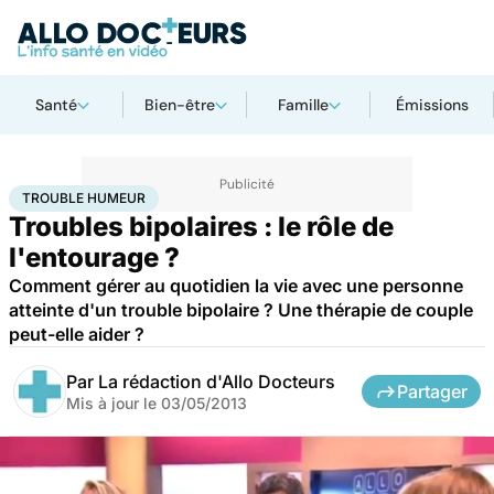
Santé
Bien-être
Famille
Émissions
Accueil
Bien-être
Psycho
Trouble humeur
TROUBLE HUMEUR
Troubles bipolaires : le rôle de
l'entourage ?
Comment gérer au quotidien la vie avec une personne
atteinte d'un trouble bipolaire ? Une thérapie de couple
peut-elle aider ?
Par
La rédaction d'Allo Docteurs
Partager
Mis à jour le
03/05/2013