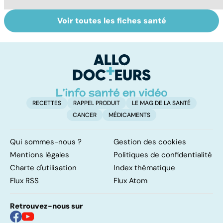
Voir toutes les fiches santé
Troubles
Les Français
Ad
bipolaires : de
accros aux
e
l'euphorie à la
psychotropes ?
t
dépression
c
RECETTES
RAPPEL PRODUIT
LE MAG DE LA SANTÉ
CANCER
MÉDICAMENTS
Qui sommes-nous ?
Gestion des cookies
Mentions légales
Politiques de confidentialité
Charte d'utilisation
Index thématique
Flux RSS
Flux Atom
Retrouvez-nous sur