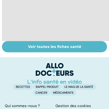
Voir toutes les fiches santé
Burn-out :
Faire du sport à
V
l'épuisement
domicile, c'est
c
professionnel
facile !
RECETTES
RAPPEL PRODUIT
LE MAG DE LA SANTÉ
CANCER
MÉDICAMENTS
Qui sommes-nous ?
Gestion des cookies