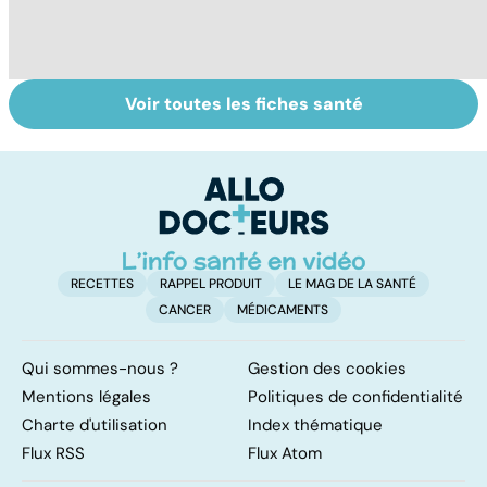
Voir toutes les fiches santé
Transpiration, un
Tout savoir sur
I
problème qui fait
les infections
a
suer
pulmonaires
fa
d'
RECETTES
RAPPEL PRODUIT
LE MAG DE LA SANTÉ
CANCER
MÉDICAMENTS
Qui sommes-nous ?
Gestion des cookies
Mentions légales
Politiques de confidentialité
Charte d'utilisation
Index thématique
Flux RSS
Flux Atom