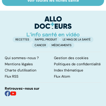
Voir toutes les fiches santé
Violences
Faire du sport à
V
sexuelles :
domicile, c'est
c
comment s'en
facile !
remettre ?
RECETTES
RAPPEL PRODUIT
LE MAG DE LA SANTÉ
CANCER
MÉDICAMENTS
Qui sommes-nous ?
Gestion des cookies
Mentions légales
Politiques de confidentialité
Charte d'utilisation
Index thématique
Flux RSS
Flux Atom
Retrouvez-nous sur