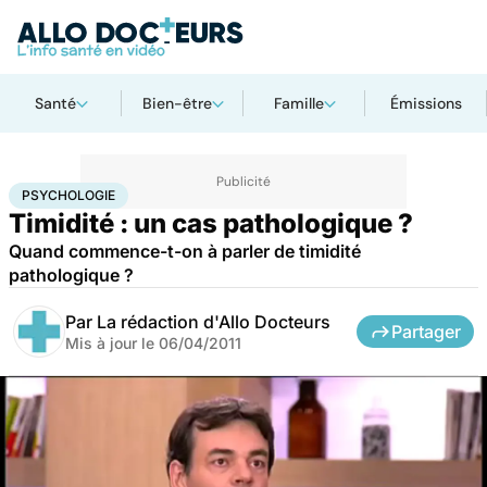
Santé
Bien-être
Famille
Émissions
Accueil
Bien-être
Psycho
Psychologie
PSYCHOLOGIE
Timidité : un cas pathologique ?
Quand commence-t-on à parler de timidité
pathologique ?
Par
La rédaction d'Allo Docteurs
Partager
Mis à jour le
06/04/2011