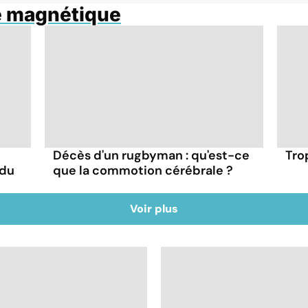
e magnétique
Décès d'un rugbyman : qu'est-ce
Trop
 du
que la commotion cérébrale ?
Voir plus