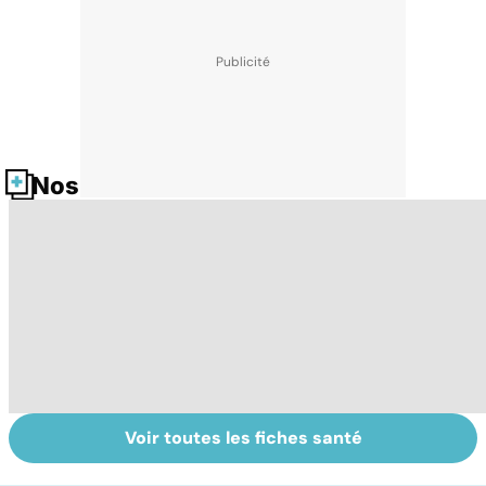
Nos fiches santé
Voir toutes les fiches santé
Le lupus, une
Anémie :
E
maladie
symptômes,
os