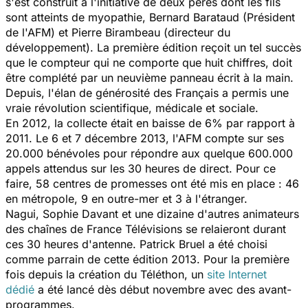
s'est construit à l'initiative de deux pères dont les fils
sont atteints de myopathie, Bernard Barataud (Président
de l'AFM) et Pierre Birambeau (directeur du
développement). La première édition reçoit un tel succès
que le compteur qui ne comporte que huit chiffres, doit
être complété par un neuvième panneau écrit à la main.
Depuis, l'élan de générosité des Français a permis une
vraie révolution scientifique, médicale et sociale.
En 2012, la collecte était en baisse de 6% par rapport à
2011. Le 6 et 7 décembre 2013, l'AFM compte sur ses
20.000 bénévoles pour répondre aux quelque 600.000
appels attendus sur les 30 heures de direct. Pour ce
faire, 58 centres de promesses ont été mis en place : 46
en métropole, 9 en outre-mer et 3 à l'étranger.
Nagui, Sophie Davant et une dizaine d'autres animateurs
des chaînes de France Télévisions se relaieront durant
ces 30 heures d'antenne. Patrick Bruel a été choisi
comme parrain de cette édition 2013. Pour la première
fois depuis la création du Téléthon, un
site Internet
dédié
a été lancé dès début novembre avec des avant-
programmes.