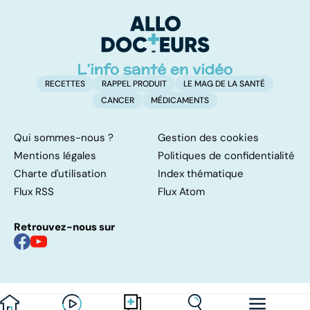
complexe
causes et
bo
traitements
p
RECETTES
RAPPEL PRODUIT
LE MAG DE LA SANTÉ
CANCER
MÉDICAMENTS
Qui sommes-nous ?
Gestion des cookies
Mentions légales
Politiques de confidentialité
Charte d'utilisation
Index thématique
Flux RSS
Flux Atom
Retrouvez-nous sur