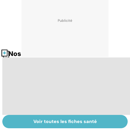
Nos fiches santé
Voir toutes les fiches santé
Faire du sport à
Don de gamètes :
M