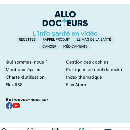
domicile, c'est
le pour et le
pr
facile !
contre d'une
av
levée de
l'anonymat
RECETTES
RAPPEL PRODUIT
LE MAG DE LA SANTÉ
CANCER
MÉDICAMENTS
Qui sommes-nous ?
Gestion des cookies
Mentions légales
Politiques de confidentialité
Charte d'utilisation
Index thématique
Flux RSS
Flux Atom
Retrouvez-nous sur