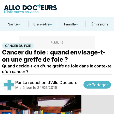
Santé
Bien-être
Famille
Émissions
Accueil
Santé
Maladies
Cancer
Cancer du foie
CANCER DU FOIE
Cancer du foie : quand envisage-t-
on une greffe de foie ?
Quand décide-t-on d'une greffe de foie dans le contexte
d'un cancer ?
Par
La rédaction d'Allo Docteurs
Partager
Mis à jour le
24/05/2016