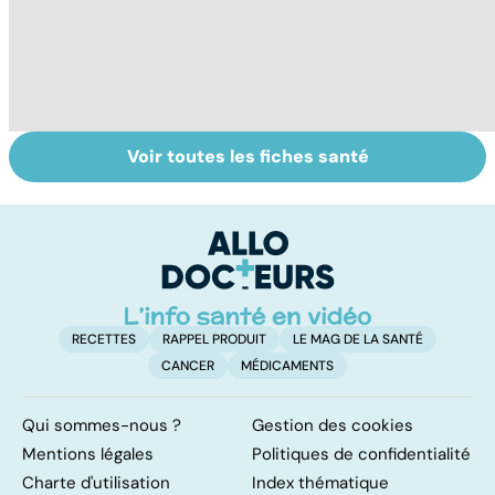
Voir toutes les fiches santé
Dépister et
Hépatite C : la
To
prévenir le
maladie qui
le
cancer du foie
attaque le foie
p
RECETTES
RAPPEL PRODUIT
LE MAG DE LA SANTÉ
CANCER
MÉDICAMENTS
Qui sommes-nous ?
Gestion des cookies
Mentions légales
Politiques de confidentialité
Charte d'utilisation
Index thématique