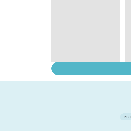
Comment tenir ses
bonnes résolutions
REC