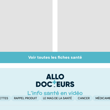
Voir toutes les fiches santé
BPCO, la bronchite du
Les méthodes qui
fumeur
fonctionnent
vraiment pour arrête
de fumer !
ETTES
RAPPEL PRODUIT
LE MAG DE LA SANTÉ
CANCER
MÉDICAM