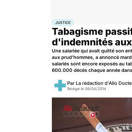
Accueil
Santé
Maladies
Justice
JUSTICE
Tabagisme passif 
d'indemnités au
Une salariée qui avait quitté son e
aux prud'hommes, a annoncé mardi 8
salariés sont encore exposés au tab
600.000 décès chaque année dans
Par
La rédaction d'Allo Doct
Rédigé le
09/04/2014