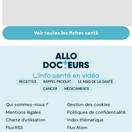
Voir toutes les fiches santé
Comment tenir
Muscler ses
C
ses bonnes
abdos pour
d
résolutions
retrouver un
él
ventre plat
q
fa
RECETTES
RAPPEL PRODUIT
LE MAG DE LA SANTÉ
CANCER
MÉDICAMENTS
Qui sommes-nous ?
Gestion des cookies
Mentions légales
Politiques de confidentialité
Charte d'utilisation
Index thématique
Flux RSS
Flux Atom