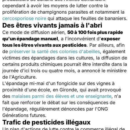
cependant à avoir les moyens de lutter contre la
prolifération de champignons parasites et notamment la
cercosporiose noire
qui attaque les feuilles de bananiers.
Des êtres vivants jamais à l'abri
Ce mode de diffusion aérien,
50 à 100 fois plus rapide
qu'un épandage manuel
, a l'inconvénient d'
exposer
tous les êtres vivants aux pesticides
. Par ailleurs, afin
de
préserver la santé des colonies d'abeilles
, également
victimes des épandages dans les cultures, la diffusion de
certains produits chimiques pourrait être interdite dans la
journée d'ici trois ou quatre mois, a annoncé le ministère
de l'Agriculture.
L'épandage mi-mai d'un fongicide sur des vignes à
proximité d'une école, en Gironde, qui avait provoqué
des
malaises parmi des élèves et une enseignante
, n'a
fait que renforcer le débat sur les conséquences de
l'épandage, régulièrement dénoncées par l'ONG
Générations futures.
Trafic de pesticides illégaux
Un plan d'actions de lutte contre le commerce illégal de