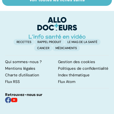
Grand froid : nos
Perturbateurs
Fa
conseils
endocriniens :
do
une menace pour
fa
notre santé
RECETTES
RAPPEL PRODUIT
LE MAG DE LA SANTÉ
CANCER
MÉDICAMENTS
Qui sommes-nous ?
Gestion des cookies
Mentions légales
Politiques de confidentialité
Charte d'utilisation
Index thématique
Flux RSS
Flux Atom
Retrouvez-nous sur