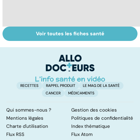
Voir toutes les fiches santé
Faire du sport à
Don de gamètes :
M
domicile, c'est
le pour et le
pr
facile !
contre d'une
av
levée de
l'anonymat
RECETTES
RAPPEL PRODUIT
LE MAG DE LA SANTÉ
CANCER
MÉDICAMENTS
Qui sommes-nous ?
Gestion des cookies
Mentions légales
Politiques de confidentialité
Charte d'utilisation
Index thématique
Flux RSS
Flux Atom