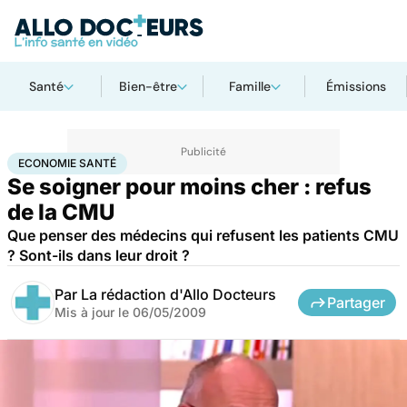
Santé
Bien-être
Famille
Émissions
Accueil
Santé
Société
Économie
Economie santé
ECONOMIE SANTÉ
Se soigner pour moins cher : refus
de la CMU
Que penser des médecins qui refusent les patients CMU
? Sont-ils dans leur droit ?
Par
La rédaction d'Allo Docteurs
Partager
Mis à jour le
06/05/2009