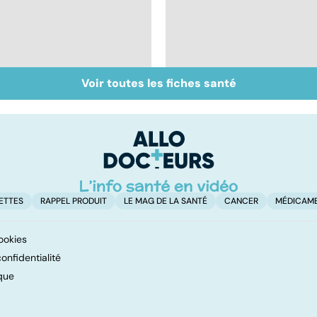
Voir toutes les fiches santé
La greffe, du
Greffe : comment
prélèvement à la
éviter les rejets ?
transplantation
ETTES
RAPPEL PRODUIT
LE MAG DE LA SANTÉ
CANCER
MÉDICAM
ookies
onfidentialité
que