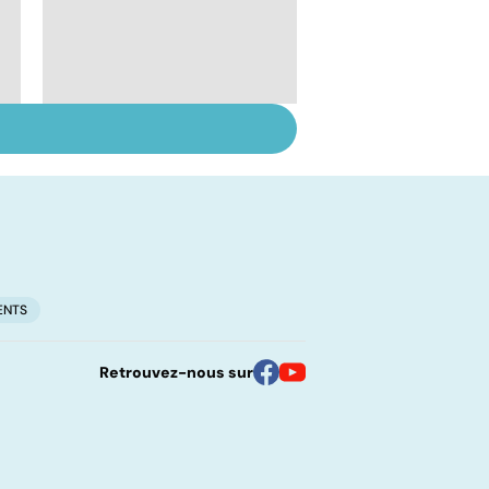
Greffe : une si longue
attente
ENTS
Retrouvez-nous sur