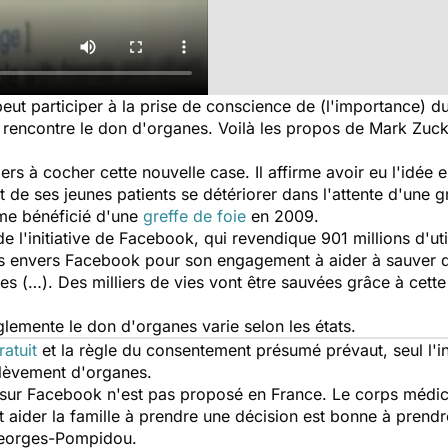
ut participer à la prise de conscience de (l'importance) d
e rencontre le don d'organes. Voilà les propos de Mark Zuc
miers à cocher cette nouvelle case. Il affirme avoir eu l'idée
t de ses jeunes patients se détériorer dans l'attente d'une g
ême bénéficié d'une
greffe de foie
en 2009.
 de l'initiative de Facebook, qui revendique 901 millions d'u
ts envers Facebook pour son engagement à aider à sauver de
 (…). Des milliers de vies vont être sauvées grâce à cette i
églemente le don d'organes varie selon les états.
atuit
et la règle du consentement présumé prévaut, seul l'in
élèvement d'organes.
sur Facebook n'est pas proposé en France. Le corps médica
 aider la famille à prendre une décision est bonne à prendre
Georges-Pompidou.