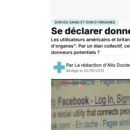
Accueil
Santé
Don du sang et don d'organes
DON DU SANG ET DON D'ORGANES
Se déclarer donn
Les utilisateurs américains et brit
d'organes". Par un élan collectif, c
donneurs potentiels ?
Par
La rédaction d'Allo Doct
Rédigé le
02/05/2012