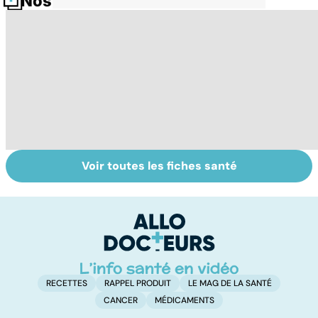
Nos fiches santé
Voir toutes les fiches santé
Exostose
La sciatique : un
Ch
osseuse : des
symptôme
fa
bosses sous la
douloureux
peau
RECETTES
RAPPEL PRODUIT
LE MAG DE LA SANTÉ
CANCER
MÉDICAMENTS