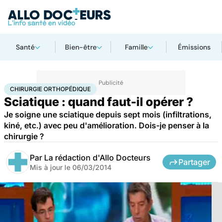
Santé
Bien-être
Famille
Émissions
Accueil
Santé
Maladies
Chirurgie orthopédique
CHIRURGIE ORTHOPÉDIQUE
Sciatique : quand faut-il opérer ?
Je soigne une sciatique depuis sept mois (infiltrations,
kiné, etc.) avec peu d'amélioration. Dois-je penser à la
chirurgie ?
Par
La rédaction d'Allo Docteurs
Partager
Mis à jour le
06/03/2014