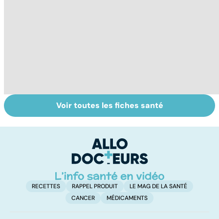
Voir toutes les fiches santé
Burn-out :
Faire du sport à
V
l'épuisement
domicile, c'est
c
professionnel
facile !
RECETTES
RAPPEL PRODUIT
LE MAG DE LA SANTÉ
CANCER
MÉDICAMENTS