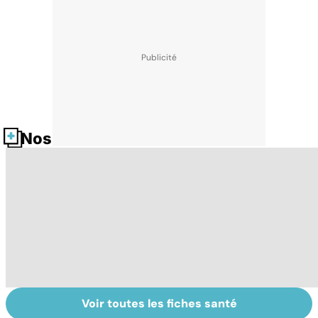
Nos fiches santé
Voir toutes les fiches santé
Le sinus
Tout savoir sur
Fa