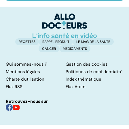
pilonidal, un
les virus
do
kyste douloureux
fa
RECETTES
RAPPEL PRODUIT
LE MAG DE LA SANTÉ
CANCER
MÉDICAMENTS
Qui sommes-nous ?
Gestion des cookies
Mentions légales
Politiques de confidentialité
Charte d'utilisation
Index thématique
Flux RSS
Flux Atom
Retrouvez-nous sur