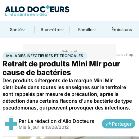
Santé
Bien-être
Famille
Émissions
Accueil
Santé
Maladies
Maladies infectieuses
Maladies infectieuses et tropica
MALADIES INFECTIEUSES ET TROPICALES
Retrait de produits Mini Mir pour
cause de bactéries
Des produits détergents de la marque Mini Mir
distribués dans toutes les enseignes sur le territoire
sont rappelés par mesure de précaution, après la
détection dans certains flacons d'une bactérie de type
pseudomonas, qui peuvent provoquer des infections.
Par
La rédaction d'Allo Docteurs
Partager
Mis à jour le
13/08/2012