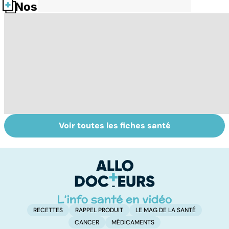
Nos fiches santé
Voir toutes les fiches santé
Le magnésium,
Intestin irritable :
Al
un oligo-élément
le régime
pé
vital
FODMAP, une
solution ?
RECETTES
RAPPEL PRODUIT
LE MAG DE LA SANTÉ
CANCER
MÉDICAMENTS