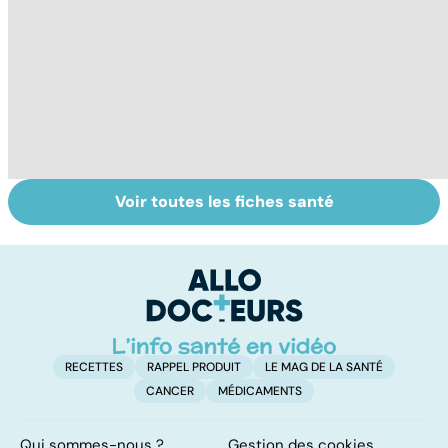
Voir toutes les fiches santé
Arthrite,
Des solutions
Sp
polyarthrite... :
pour améliorer sa
au
les articulations
souplesse
en souffrance
RECETTES
RAPPEL PRODUIT
LE MAG DE LA SANTÉ
CANCER
MÉDICAMENTS
Qui sommes-nous ?
Gestion des cookies