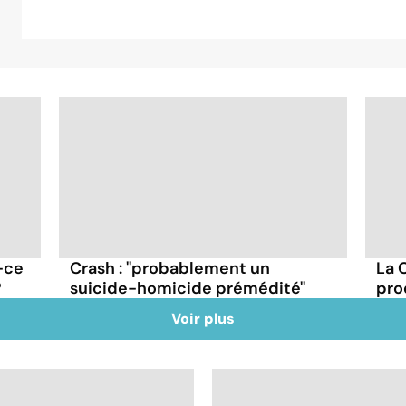
-ce
Crash : ''probablement un
La 
?
suicide-homicide prémédité''
pro
Voir plus