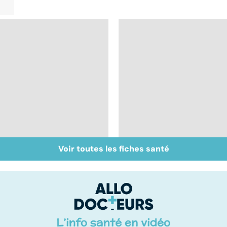
Voir toutes les fiches santé
Faire du sport à
Don de gamètes : le
domicile, c'est facile !
pour et le contre
d'une levée de
l'anonymat