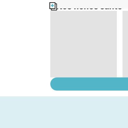
Nos fiches santé
Acupuncture :
comment est-elle
pratiquée ?