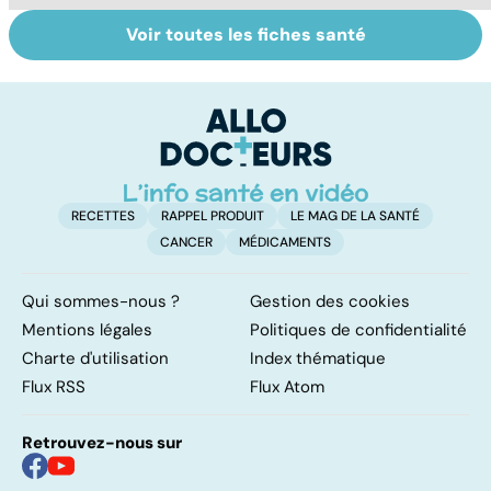
Voir toutes les fiches santé
Le tramadol, un
Le mystère de la
Al
médicament à
fibromyalgie
de
risque
d
i
RECETTES
RAPPEL PRODUIT
LE MAG DE LA SANTÉ
CANCER
MÉDICAMENTS
Qui sommes-nous ?
Gestion des cookies
Mentions légales
Politiques de confidentialité
Charte d'utilisation
Index thématique
Flux RSS
Flux Atom
Retrouvez-nous sur