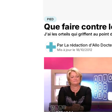
Accueil
Santé
Maladies
Pied
PIED
Que faire contre l
J'ai les orteils qui griffent au poi
Par
La rédaction d'Allo Doct
Mis à jour le
18/10/2012