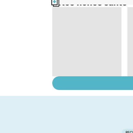
Nos fiches santé
Faire du sport à
domicile, c'est facile !
REC