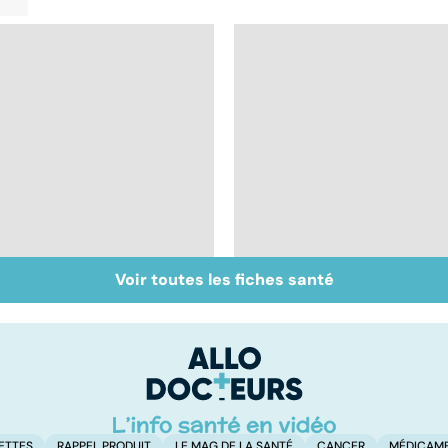
Voir toutes les fiches santé
Don de gamètes : le
Médecine de
pour et le contre
proximité : quel
d'une levée de
avenir ?
l'anonymat
ETTES
RAPPEL PRODUIT
LE MAG DE LA SANTÉ
CANCER
MÉDICAM