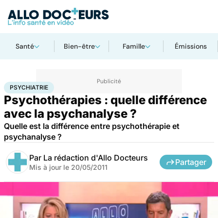
Santé
Bien-être
Famille
Émissions
Accueil
Bien-être
Psycho
Psychiatrie
PSYCHIATRIE
Psychothérapies : quelle différence
avec la psychanalyse ?
Quelle est la différence entre psychothérapie et
psychanalyse ?
Par
La rédaction d'Allo Docteurs
Partager
Mis à jour le
20/05/2011