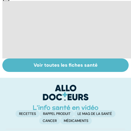
Voir toutes les fiches santé
Chirurgie de
Faire du sport à
D
l'obésité, le jour
domicile, c'est
le
d'après
facile !
c
l
l
RECETTES
RAPPEL PRODUIT
LE MAG DE LA SANTÉ
CANCER
MÉDICAMENTS