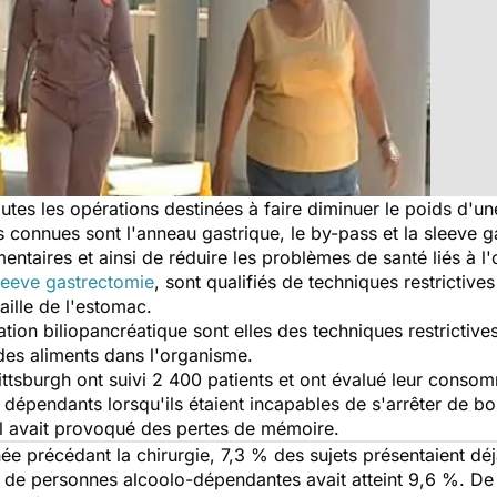
tes les opérations destinées à faire diminuer le poids d'un
us connues sont l'anneau gastrique, le by-pass et la sleeve 
ntaires et ainsi de réduire les problèmes de santé liés à l'
leeve gastrectomie
, sont qualifiés de techniques restrictives
aille de l'estomac.
ation biliopancréatique sont elles des techniques restrictive
n des aliments dans l'organisme.
ittsburgh ont suivi 2 400 patients et ont évalué leur conso
és dépendants lorsqu'ils étaient incapables de s'arrêter de
l avait provoqué des pertes de mémoire.
née précédant la chirurgie, 7,3 % des sujets présentaient d
n de personnes alcoolo-dépendantes avait atteint 9,6 %. De p