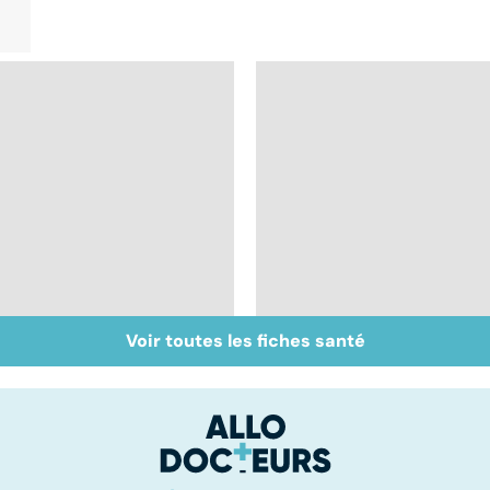
Voir toutes les fiches santé
Mélanome : le plus
Prolapsus : quand les
redouté des cancers
organes descendent
de la peau