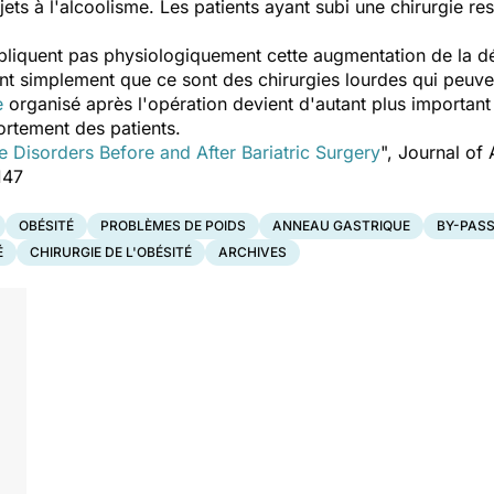
ets à l'alcoolisme. Les patients ayant subi une chirurgie re
'expliquent pas physiologiquement cette augmentation de la d
nt simplement que ce sont des chirurgies lourdes qui peuvent
e
organisé après l'opération devient d'autant plus important
ortement des patients.
 Disorders Before and After Bariatric Surgery
", Journal of
147
OBÉSITÉ
PROBLÈMES DE POIDS
ANNEAU GASTRIQUE
BY-PAS
É
CHIRURGIE DE L'OBÉSITÉ
ARCHIVES