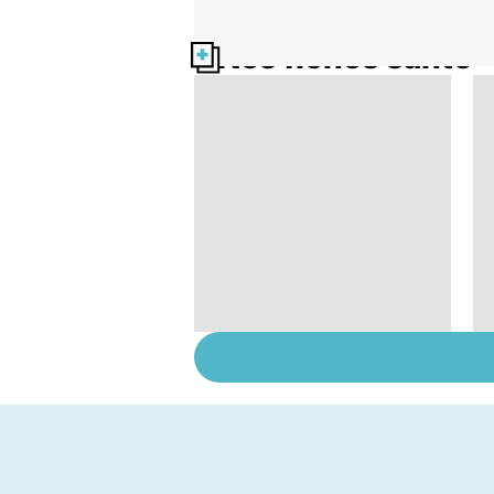
Nos fiches santé
Conjonctivite,
kératite, uvéite :
attention les yeux !