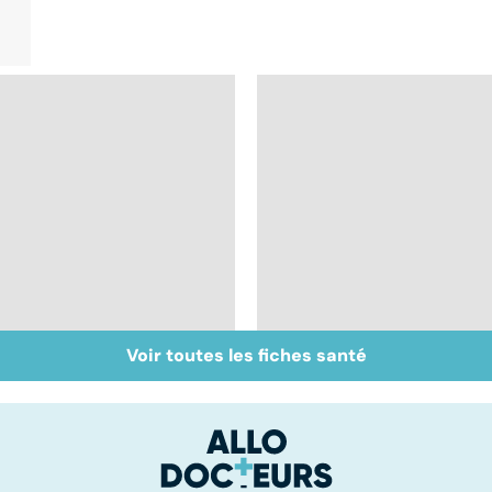
Voir toutes les fiches santé
Faites un pied de nez
Faire du sport à
à la rhinite
domicile, c'est facile 