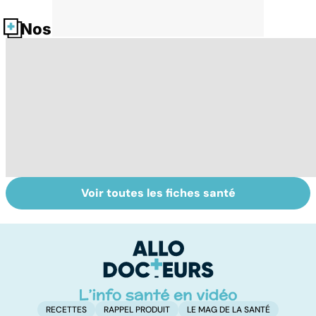
Nos fiches santé
Voir toutes les fiches santé
Fin de vie : de la
Faire du sport à
D
loi Leonetti à
domicile, c'est
le
l'aide active à
facile !
c
mourir
l
l
RECETTES
RAPPEL PRODUIT
LE MAG DE LA SANTÉ