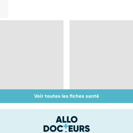
Voir toutes les fiches santé
Gynéco : un suivi
À chacune sa
pour la vie
contraception !