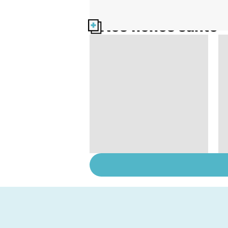
Nos fiches santé
L'avortement : quels
délais, quelles
méthodes ?