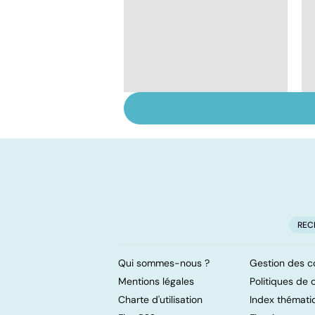
Troubles bipolaires :
de l'euphorie à la
dépression
REC
Qui sommes-nous ?
Gestion des c
Mentions légales
Politiques de c
Charte d'utilisation
Index thémati