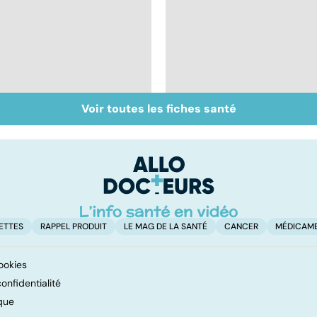
Voir toutes les fiches santé
Faire du sport à
Don de gamètes : le
domicile, c'est facile !
pour et le contre
d'une levée de
l'anonymat
ETTES
RAPPEL PRODUIT
LE MAG DE LA SANTÉ
CANCER
MÉDICAM
ookies
onfidentialité
que