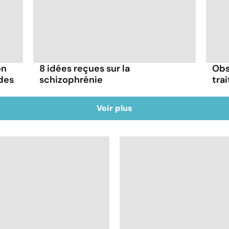
on
8 idées reçues sur la
Obs
 des
schizophrénie
tra
Voir plus