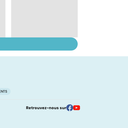
Grossesse : gare au
diabète
gestationnel !
ENTS
Retrouvez-nous sur