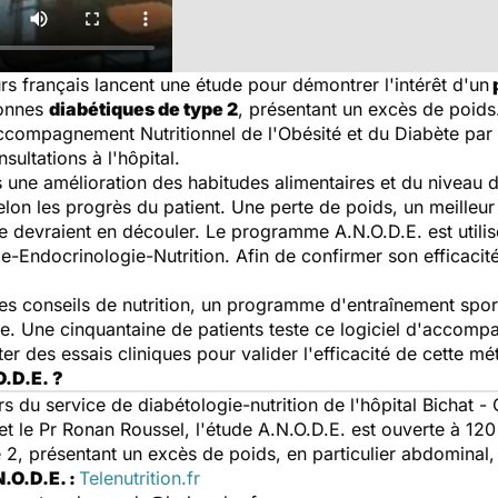
rs français lancent une étude pour démontrer l'intérêt d'un
sonnes
diabétiques de type 2
, présentant un excès de poids
compagnement Nutritionnel de l'Obésité et du Diabète par 
ultations à l'hôpital.
s une amélioration des habitudes alimentaires et du niveau d
selon les progrès du patient. Une perte de poids, un meilleu
e devraient en découler. Le programme A.N.O.D.E. est utilisé
e-Endocrinologie-Nutrition. Afin de confirmer son efficacité
 des conseils de nutrition, un programme d'entraînement spo
e. Une cinquantaine de patients teste ce logiciel d'accompa
r des essais cliniques pour valider l'efficacité de cette mé
O.D.E. ?
 du service de diabétologie-nutrition de l'hôpital Bichat 
et le Pr Ronan Roussel, l'étude A.N.O.D.E. est ouverte à 1
 2, présentant un excès de poids, en particulier abdominal,
N.O.D.E. :
Telenutrition.fr