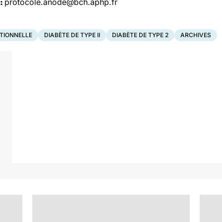
 :
protocole.anode@bch.aphp.fr
TIONNELLE
DIABÈTE DE TYPE II
DIABÈTE DE TYPE 2
ARCHIVES