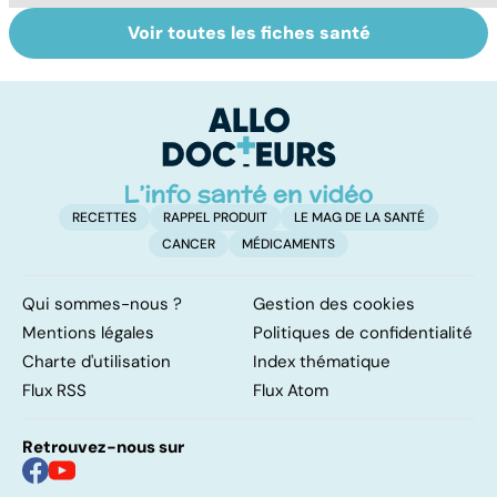
Voir toutes les fiches santé
Faire du sport à
Don de gamètes :
M
domicile, c'est
le pour et le
pr
facile !
contre d'une
av
levée de
l'anonymat
RECETTES
RAPPEL PRODUIT
LE MAG DE LA SANTÉ
CANCER
MÉDICAMENTS
Qui sommes-nous ?
Gestion des cookies
Mentions légales
Politiques de confidentialité
Charte d'utilisation
Index thématique
Flux RSS
Flux Atom
Retrouvez-nous sur