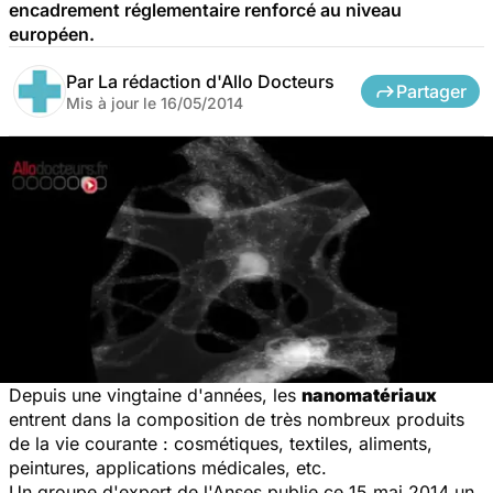
encadrement réglementaire renforcé au niveau
européen.
Par
La rédaction d'Allo Docteurs
Partager
Mis à jour le
16/05/2014
Depuis une vingtaine d'années, les
nanomatériaux
entrent dans la composition de très nombreux produits
de la vie courante : cosmétiques, textiles, aliments,
peintures, applications médicales, etc.
Un groupe d'expert de l'Anses publie ce 15 mai 2014 un