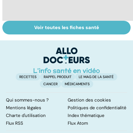
Voir toutes les fiches santé
Le lupus, une
Anémie :
E
maladie
symptômes,
os
complexe
causes et
bo
traitements
p
RECETTES
RAPPEL PRODUIT
LE MAG DE LA SANTÉ
CANCER
MÉDICAMENTS
Qui sommes-nous ?
Gestion des cookies
Mentions légales
Politiques de confidentialité
Charte d'utilisation
Index thématique
Flux RSS
Flux Atom