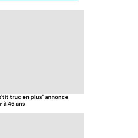
p'tit truc en plus" annonce
r à 45 ans