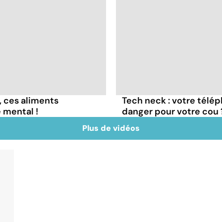
, ces aliments
Tech neck : votre télép
 mental !
danger pour votre cou 
Plus de vidéos