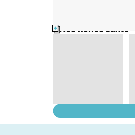
Nos fiches santé
Narcolepsie : des
crises de sommeil
involontaires