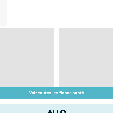
Voir toutes les fiches santé
Algie vasculaire de la
Maladie de
face : une douleur
Huntington : une
insupportable
affection
neurologique