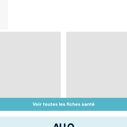
Voir toutes les fiches santé
Automutilation : des
Tout savoir sur les
ados en souffrance
infections
pulmonaires