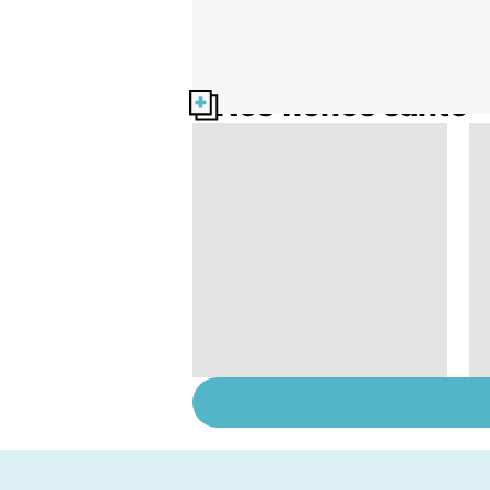
Nos fiches santé
Santé des jeunes :
quel rôle pour
l'école ?