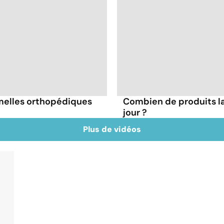
melles orthopédiques
Combien de produits la
jour ?
Plus de vidéos