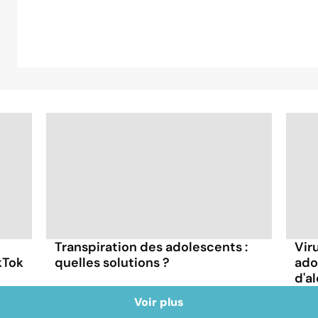
Transpiration des adolescents :
Vir
kTok
quelles solutions ?
adol
d'a
Voir plus