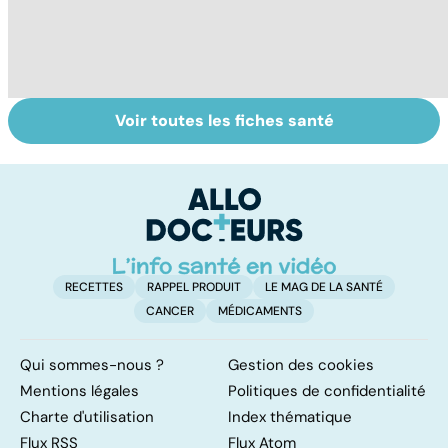
Voir toutes les fiches santé
Le saturnisme :
Faire du sport à
V
une intoxication
domicile, c'est
c
au plomb
facile !
RECETTES
RAPPEL PRODUIT
LE MAG DE LA SANTÉ
CANCER
MÉDICAMENTS
Qui sommes-nous ?
Gestion des cookies
Mentions légales
Politiques de confidentialité
Charte d'utilisation
Index thématique
Flux RSS
Flux Atom