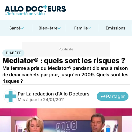
Santé
Bien-être
Famille
Émissions
Accueil
Santé
Maladies
Maladies cardiaques
Diabète
DIABÈTE
Mediator® : quels sont les risques ?
Ma femme a pris du Mediator® pendant dix ans à raison
de deux cachets par jour, jusqu'en 2009. Quels sont les
risques ?
Par
La rédaction d'Allo Docteurs
Partager
Mis à jour le
24/01/2011